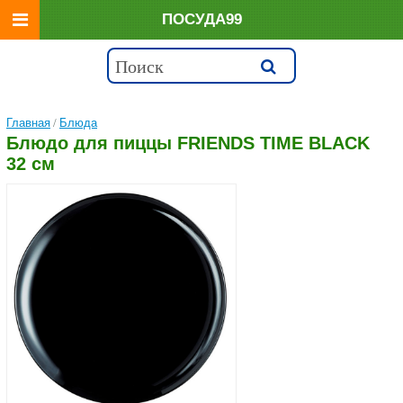
ПОСУДА99
Главная
/
Блюда
Блюдо для пиццы FRIENDS TIME BLACK
32 см