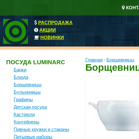
КОНТ
РАСПРОДАЖА
АКЦИИ
НОВИНКИ
Главная
/
Борщевницы
ПОСУДА LUMINARC
Борщевниц
Банки
Блюда
Борщевницы
Бульонницы
Графины
Детская посуда
Кастрюли
Контейнеры
Пивные кружки и стаканы
Питьевые наборы