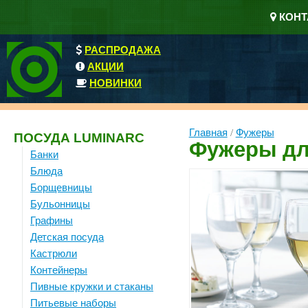
КОНТ
РАСПРОДАЖА
АКЦИИ
НОВИНКИ
Главная
/
Фужеры
ПОСУДА LUMINARC
Фужеры дл
Банки
Блюда
Борщевницы
Бульонницы
Графины
Детская посуда
Кастрюли
Контейнеры
Пивные кружки и стаканы
Питьевые наборы