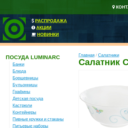
КОНТ
РАСПРОДАЖА
АКЦИИ
НОВИНКИ
Главная
/
Салатники
ПОСУДА LUMINARC
Салатник 
Банки
Блюда
Борщевницы
Бульонницы
Графины
Детская посуда
Кастрюли
Контейнеры
Пивные кружки и стаканы
Питьевые наборы